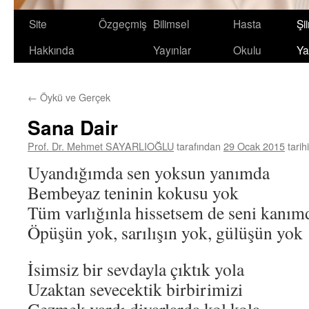
Site
Özgeçmiş
Bilimsel
Hasta
Şii
Hakkında
Yayınlar
Okulu
Ya
←
Öykü ve Gerçek
Sana Dair
Prof. Dr. Mehmet SAYARLIOĞLU
tarafından
29 Ocak 2015
tarih
Uyandığımda sen yoksun yanımda
Bembeyaz teninin kokusu yok
Tüm varlığınla hissetsem de seni kanım
Öpüşün yok, sarılışın yok, gülüşün yok
İsimsiz bir sevdayla çıktık yola
Uzaktan sevecektik birbirimizi