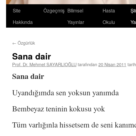
Site
Özgeçmiş
Bilimsel
Hasta
Şii
Hakkında
Yayınlar
Okulu
Ya
←
Özgürlük
Sana dair
Prof. Dr. Mehmet SAYARLIOĞLU
tarafından
20 Nisan 2011
tari
Sana dair
Uyandığımda sen yoksun yanımda
Bembeyaz teninin kokusu yok
Tüm varlığınla hissetsem de seni kanım