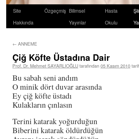
Site
Özgeçmiş
Bilimsel
Hasta
Şii
Hakkında
Yayınlar
Okulu
Ya
←
ANNEME
Çiğ Köfte Üstadına Dair
Prof. Dr. Mehmet SAYARLIOĞLU
tarafından
05 Kasım 2010
tar
Bu sabah seni andım
O minik dört duvar arasında
Ey çiğ köfte üstadı
Kulakların çınlasın
Terini katarak yoğurduğun
Biberini katarak öldürdüğün