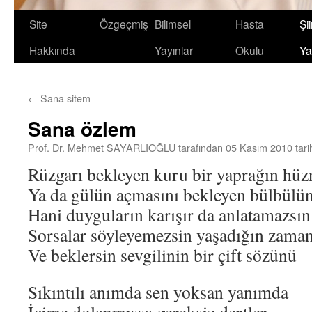
Site
Özgeçmiş
Bilimsel
Hasta
Şii
Hakkında
Yayınlar
Okulu
Ya
←
Sana sitem
Sana özlem
Prof. Dr. Mehmet SAYARLIOĞLU
tarafından
05 Kasım 2010
tar
Rüzgarı bekleyen kuru bir yaprağın hüz
Ya da gülün açmasını bekleyen bülbülü
Hani duyguların karışır da anlatamazsın
Sorsalar söyleyemezsin yaşadığın zaman
Ve beklersin sevgilinin bir çift sözünü
Sıkıntılı anımda sen yoksan yanımda