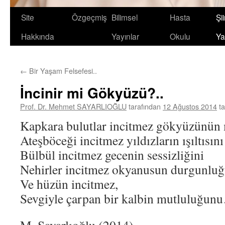
Site
Özgeçmiş
Bilimsel
Hasta
Şii
Hakkında
Yayınlar
Okulu
Ya
←
Bir Yaşam Felsefesi..
İncinir mi Gökyüzü?..
Prof. Dr. Mehmet SAYARLIOĞLU
tarafından
12 Ağustos 2014
t
Kapkara bulutlar incitmez gökyüzünün 
Ateşböceği incitmez yıldızların ışıltısını
Bülbül incitmez gecenin sessizliğini
Nehirler incitmez okyanusun durgunlu
Ve hüzün incitmez,
Sevgiyle çarpan bir kalbin mutluluğun